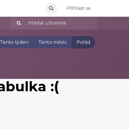
Přihlásit se
Tento týden
Tento měsíc
Pořád
bulka :(