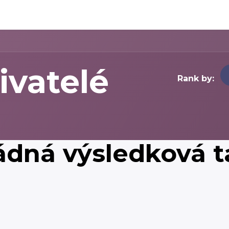
ivatelé
Rank by:
ádná výsledková ta